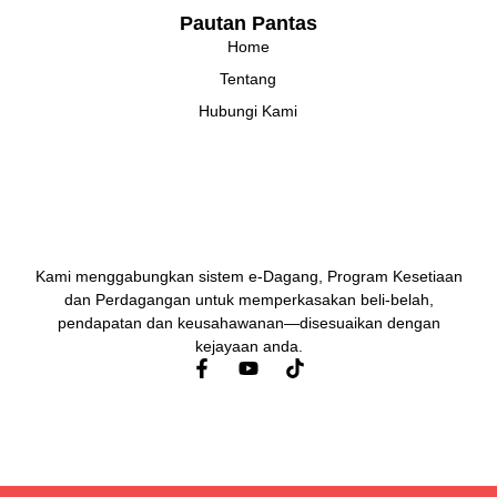
Pautan Pantas
Home
Tentang
Hubungi Kami
Kami menggabungkan sistem e-Dagang, Program Kesetiaan
dan Perdagangan untuk memperkasakan beli-belah,
pendapatan dan keusahawanan—disesuaikan dengan
kejayaan anda.
F
Y
a
o
c
u
e
t
b
u
o
b
o
e